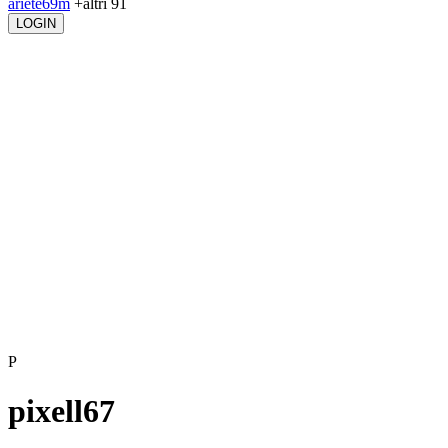
ariete69m
+altri 91
LOGIN
P
pixell67