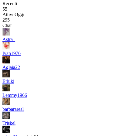
Recenti
55
Attivi Oggi
295
Chat
Astra_
Ivan1976
Aglaia22
Erluki
Lemmy1966
barbarareal
Triskel