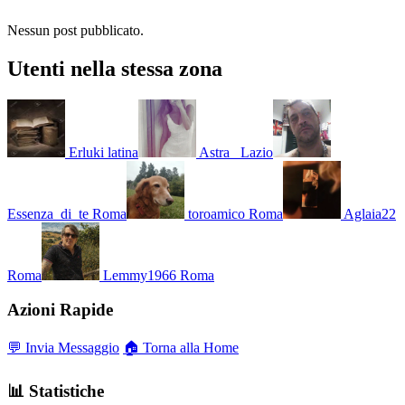
Nessun post pubblicato.
Utenti nella stessa zona
Erluki
latina
Astra_
Lazio
Essenza_di_te
Roma
toroamico
Roma
Aglaia22
Roma
Lemmy1966
Roma
Azioni Rapide
💬 Invia Messaggio
🏠 Torna alla Home
📊 Statistiche