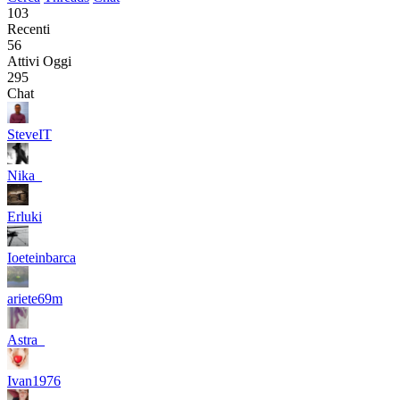
103
Recenti
56
Attivi Oggi
295
Chat
SteveIT
Nika_
Erluki
Ioeteinbarca
ariete69m
Astra_
Ivan1976