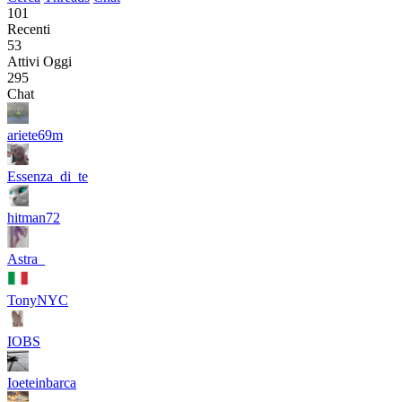
101
Recenti
53
Attivi Oggi
295
Chat
ariete69m
Essenza_di_te
hitman72
Astra_
TonyNYC
IOBS
Ioeteinbarca