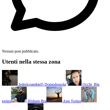
Nessun post pubblicato.
Utenti nella stessa zona
federicoambiel5
Domodossola
Occhi_Blu
torino
Hisham
Bra
Ang
Torino