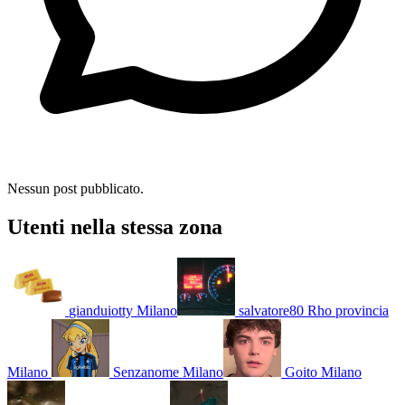
Nessun post pubblicato.
Utenti nella stessa zona
gianduiotty
Milano
salvatore80
Rho provincia
Milano
Senzanome
Milano
Goito
Milano