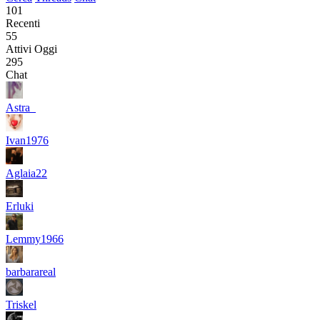
101
Recenti
55
Attivi Oggi
295
Chat
Astra_
Ivan1976
Aglaia22
Erluki
Lemmy1966
barbarareal
Triskel