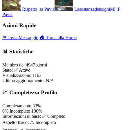
Rispetto_sa
Pavia
LasostanzadeisogniMI_F
Pavia
Azioni Rapide
💬 Invia Messaggio
🏠 Torna alla Home
📊 Statistiche
Membro da:
4947 giorni
Stato:
✅ Attivo
Visualizzazioni:
1163
Ultimo aggiornamento:
N/A
📈 Completezza Profilo
Completamento
33%
0%
Incompleto
100%
Informazioni di base:
✅ Completo
Aspetto fisico:
⚠️ Incompleto