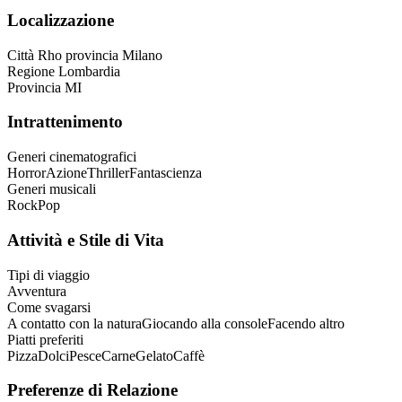
Localizzazione
Città
Rho provincia Milano
Regione
Lombardia
Provincia
MI
Intrattenimento
Generi cinematografici
Horror
Azione
Thriller
Fantascienza
Generi musicali
Rock
Pop
Attività e Stile di Vita
Tipi di viaggio
Avventura
Come svagarsi
A contatto con la natura
Giocando alla console
Facendo altro
Piatti preferiti
Pizza
Dolci
Pesce
Carne
Gelato
Caffè
Preferenze di Relazione