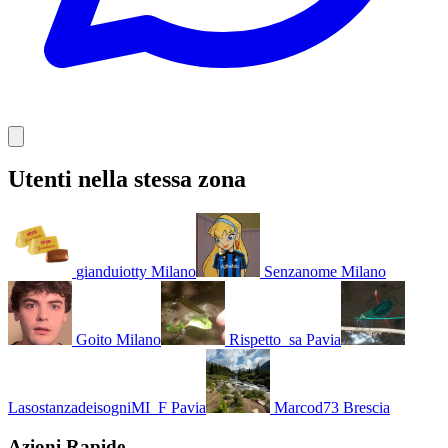
Utenti nella stessa zona
gianduiotty
Milano
Senzanome
Milano
Goito
Milano
Rispetto_sa
Pavia
LasostanzadeisogniMI_F
Pavia
Marcod73
Brescia
Azioni Rapide