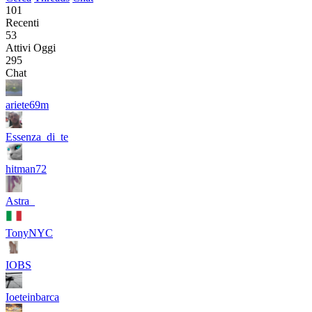
101
Recenti
53
Attivi Oggi
295
Chat
ariete69m
Essenza_di_te
hitman72
Astra_
TonyNYC
IOBS
Ioeteinbarca