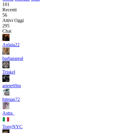
101
Recenti
56
Attivi Oggi
295
Chat
Aglaia22
barbarareal
Triskel
ariete69m
hitman72
Astra_
TonyNYC