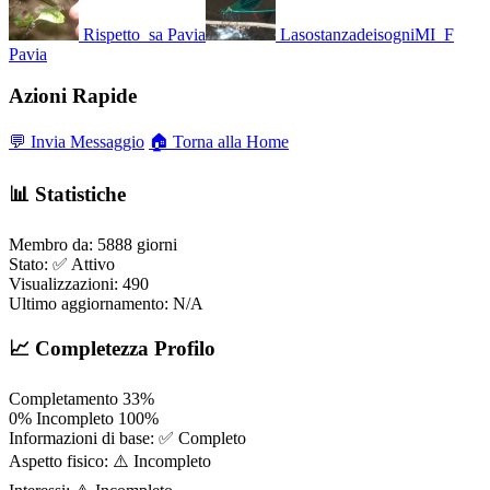
Rispetto_sa
Pavia
LasostanzadeisogniMI_F
Pavia
Azioni Rapide
💬 Invia Messaggio
🏠 Torna alla Home
📊 Statistiche
Membro da:
5888 giorni
Stato:
✅ Attivo
Visualizzazioni:
490
Ultimo aggiornamento:
N/A
📈 Completezza Profilo
Completamento
33%
0%
Incompleto
100%
Informazioni di base:
✅ Completo
Aspetto fisico:
⚠️ Incompleto