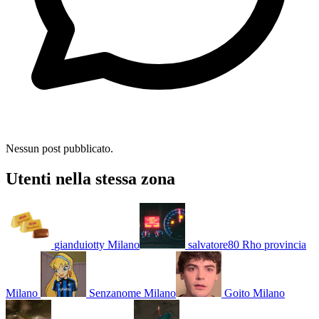
Nessun post pubblicato.
Utenti nella stessa zona
gianduiotty
Milano
salvatore80
Rho provincia
Milano
Senzanome
Milano
Goito
Milano