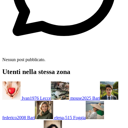
Nessun post pubblicato.
Utenti nella stessa zona
Ivan1976
Lecce
mouse2025
Bari
federico2008
Bari
elena-515
Foggia