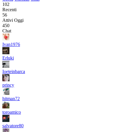
102
Recenti
56
Attivi Oggi
450
Chat
Ivan1976
Erluki
Ioeteinbarca
princy
hitman72
toroamico
salvatore80