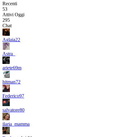
Recenti
53
Attivi Oggi
295
Chat
Aglaia22
Astra_
ariete69m
hitman72
Federico97
salvatore80
ilaria_mamma