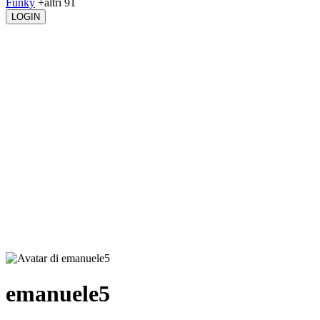
Funky
+altri 91
LOGIN
emanuele5