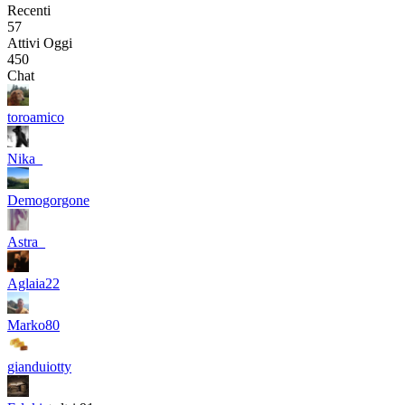
Recenti
57
Attivi Oggi
450
Chat
toroamico
Nika_
Demogorgone
Astra_
Aglaia22
Marko80
gianduiotty