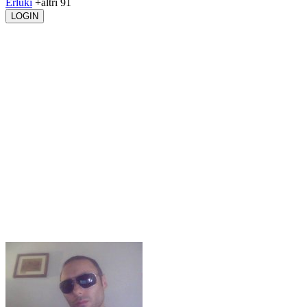
Erluki
+altri 91
LOGIN