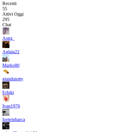
Recenti
55
Attivi Oggi
295
Chat
Astra_
Aglaia22
Marko80
gianduiotty
Erluki
Ivan1976
Ioeteinbarca