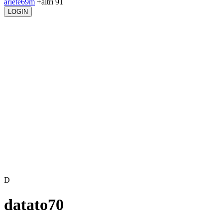
ariete69m
+altri 91
LOGIN
D
datato70