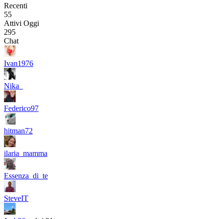
Recenti
55
Attivi Oggi
295
Chat
Ivan1976
Nika_
Federico97
hitman72
ilaria_mamma
Essenza_di_te
SteveIT