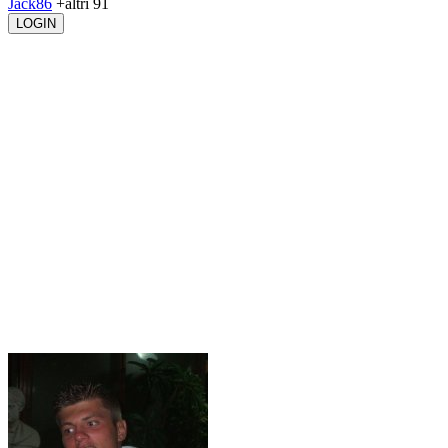
Jack86
+altri 91
LOGIN