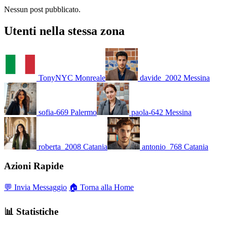
Nessun post pubblicato.
Utenti nella stessa zona
TonyNYC
Monreale
davide_2002
Messina
sofia-669
Palermo
paola-642
Messina
roberta_2008
Catania
antonio_768
Catania
Azioni Rapide
💬 Invia Messaggio
🏠 Torna alla Home
📊 Statistiche