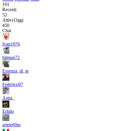
101
Recenti
52
Attivi Oggi
450
Chat
Ivan1976
hitman72
Essenza_di_te
Federico97
Astra_
Erluki
ariete69m