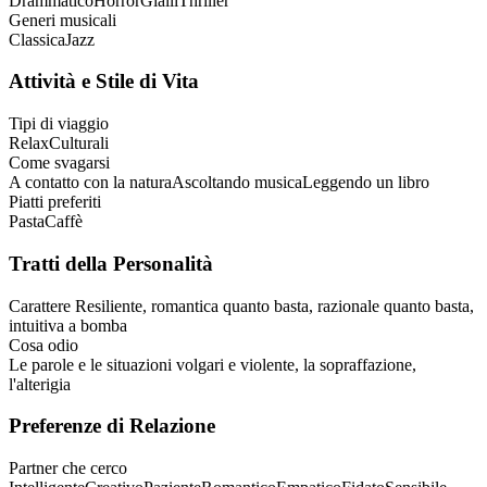
Drammatico
Horror
Gialli
Thriller
Generi musicali
Classica
Jazz
Attività e Stile di Vita
Tipi di viaggio
Relax
Culturali
Come svagarsi
A contatto con la natura
Ascoltando musica
Leggendo un libro
Piatti preferiti
Pasta
Caffè
Tratti della Personalità
Carattere
Resiliente, romantica quanto basta, razionale quanto basta,
intuitiva a bomba
Cosa odio
Le parole e le situazioni volgari e violente, la sopraffazione,
l'alterigia
Preferenze di Relazione
Partner che cerco