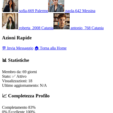
sofia-669
Palermo
paola-642
Messina
roberta_2008
Catania
antonio_768
Catania
Azioni Rapide
💬 Invia Messaggio
🏠 Torna alla Home
📊 Statistiche
Membro da:
69 giorni
Stato:
✅ Attivo
Visualizzazioni:
18
Ultimo aggiornamento:
N/A
📈 Completezza Profilo
Completamento
83%
0%
Eccellente
100%