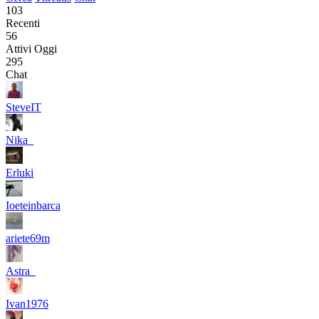
103
Recenti
56
Attivi Oggi
295
Chat
SteveIT
Nika_
Erluki
Ioeteinbarca
ariete69m
Astra_
Ivan1976