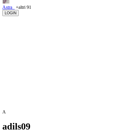
Astra_
+altri 91
LOGIN
A
adils09