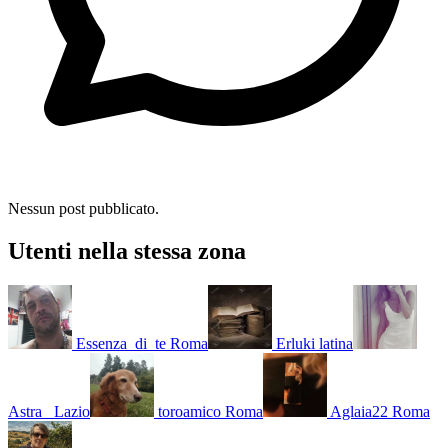
Nessun post pubblicato.
Utenti nella stessa zona
Essenza_di_te
Roma
Erluki
latina
Astra_
Lazio
toroamico
Roma
Aglaia22
Roma