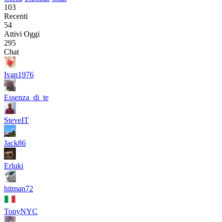
103
Recenti
54
Attivi Oggi
295
Chat
Ivan1976
Essenza_di_te
SteveIT
Jack86
Erluki
hitman72
TonyNYC