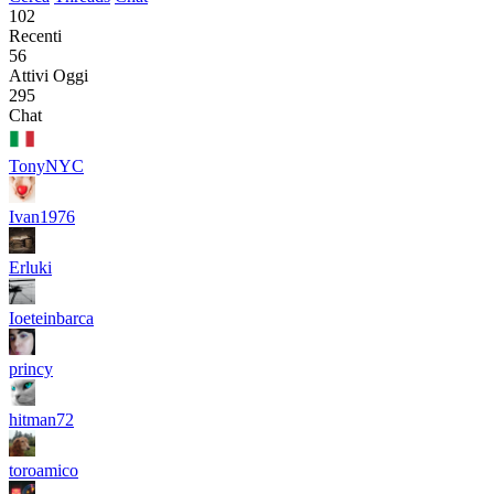
102
Recenti
56
Attivi Oggi
295
Chat
TonyNYC
Ivan1976
Erluki
Ioeteinbarca
princy
hitman72
toroamico