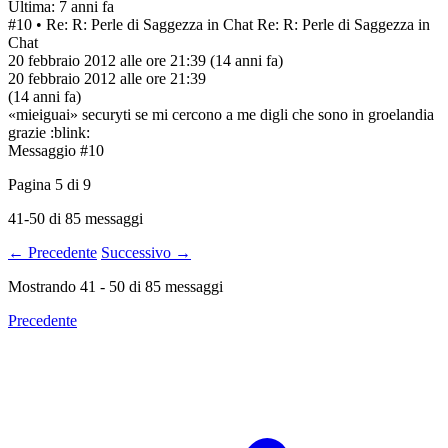
Ultima: 7 anni fa
#10
• Re: R: Perle di Saggezza in Chat
Re: R: Perle di Saggezza in
Chat
20 febbraio 2012 alle ore 21:39
(14 anni fa)
20 febbraio 2012 alle ore 21:39
(14 anni fa)
«mieiguai» securyti se mi cercono a me digli che sono in groelandia
grazie :blink:
Messaggio #10
Pagina
5
di
9
41-50 di 85 messaggi
← Precedente
Successivo →
Mostrando
41
-
50
di
85
messaggi
Precedente