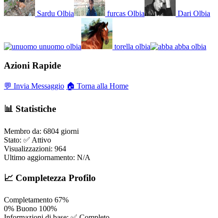
Sardu
Olbia
furcas
Olbia
Dari
Olbia
unuomo
olbia
torella
olbia
abba
olbia
Azioni Rapide
💬 Invia Messaggio
🏠 Torna alla Home
📊 Statistiche
Membro da:
6804 giorni
Stato:
✅ Attivo
Visualizzazioni:
964
Ultimo aggiornamento:
N/A
📈 Completezza Profilo
Completamento
67%
0%
Buono
100%
Informazioni di base:
✅ Completo