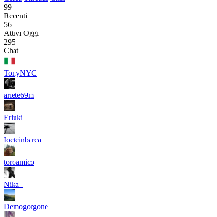
99
Recenti
56
Attivi Oggi
295
Chat
TonyNYC
ariete69m
Erluki
Ioeteinbarca
toroamico
Nika_
Demogorgone