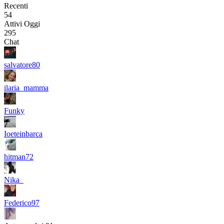
Recenti
54
Attivi Oggi
295
Chat
salvatore80
ilaria_mamma
Funky
Ioeteinbarca
hitman72
Nika_
Federico97