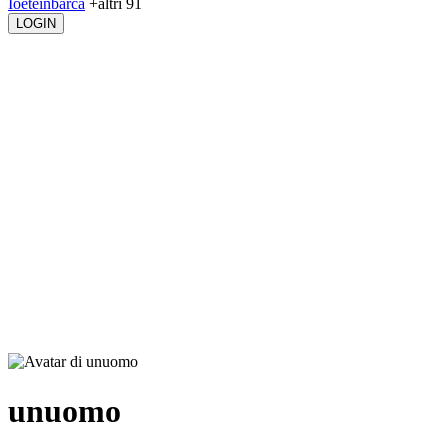
Ioeteinbarca
+altri 91
LOGIN
unuomo