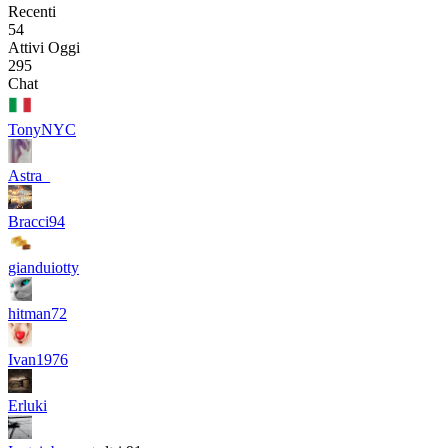
Recenti
54
Attivi Oggi
295
Chat
TonyNYC
Astra_
Bracci94
gianduiotty
hitman72
Ivan1976
Erluki