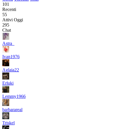
101
Recenti
55
Attivi Oggi
295
Chat
Astra_
Ivan1976
Aglaia22
Erluki
Lemmy1966
barbarareal
Triskel