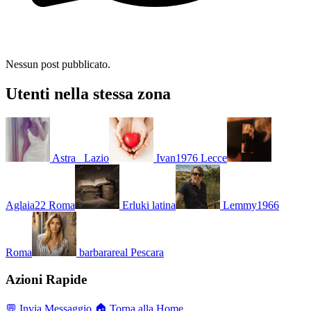
Nessun post pubblicato.
Utenti nella stessa zona
Astra_
Lazio
Ivan1976
Lecce
Aglaia22
Roma
Erluki
latina
Lemmy1966
Roma
barbarareal
Pescara
Azioni Rapide
💬 Invia Messaggio
🏠 Torna alla Home