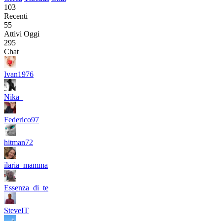
103
Recenti
55
Attivi Oggi
295
Chat
Ivan1976
Nika_
Federico97
hitman72
ilaria_mamma
Essenza_di_te
SteveIT