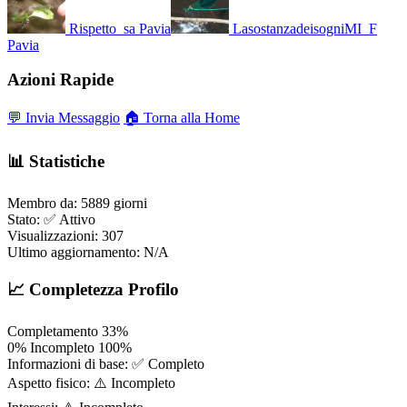
Rispetto_sa
Pavia
LasostanzadeisogniMI_F
Pavia
Azioni Rapide
💬 Invia Messaggio
🏠 Torna alla Home
📊 Statistiche
Membro da:
5889 giorni
Stato:
✅ Attivo
Visualizzazioni:
307
Ultimo aggiornamento:
N/A
📈 Completezza Profilo
Completamento
33%
0%
Incompleto
100%
Informazioni di base:
✅ Completo
Aspetto fisico:
⚠️ Incompleto