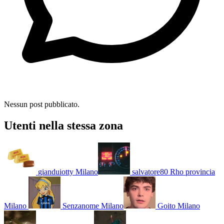
Nessun post pubblicato.
Utenti nella stessa zona
gianduiotty
Milano
salvatore80
Rho provincia
Milano
Senzanome
Milano
Goito
Milano