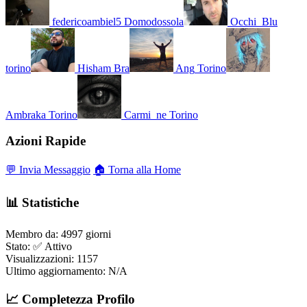
federicoambiel5
Domodossola
Occhi_Blu
torino
Hisham
Bra
Ang
Torino
Ambraka
Torino
Carmi_ne
Torino
Azioni Rapide
💬 Invia Messaggio
🏠 Torna alla Home
📊 Statistiche
Membro da:
4997 giorni
Stato:
✅ Attivo
Visualizzazioni:
1157
Ultimo aggiornamento:
N/A
📈 Completezza Profilo