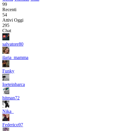
99
Recenti
54
Attivi Oggi
295
Chat
salvatore80
ilaria_mamma
Funky
Ioeteinbarca
hitman72
Nika_
Federico97