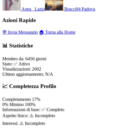
Astra_
Lazio
Bracci94
Padova
Azioni Rapide
💬 Invia Messaggio
🏠 Torna alla Home
📊 Statistiche
Membro da:
6450 giorni
Stato:
✅ Attivo
Visualizzazioni:
2002
Ultimo aggiornamento:
N/A
📈 Completezza Profilo
Completamento
17%
0%
Minimo
100%
Informazioni di base:
✅ Completo
Aspetto fisico:
⚠️ Incompleto
Interessi:
⚠️ Incompleto