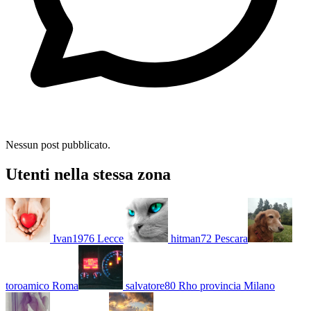
Nessun post pubblicato.
Utenti nella stessa zona
Ivan1976
Lecce
hitman72
Pescara
toroamico
Roma
salvatore80
Rho provincia Milano