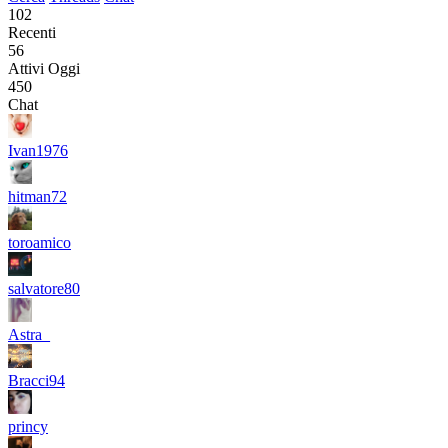
102
Recenti
56
Attivi Oggi
450
Chat
Ivan1976
hitman72
toroamico
salvatore80
Astra_
Bracci94
princy