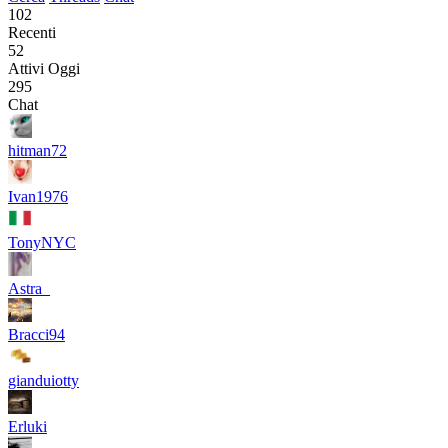
102
Recenti
52
Attivi Oggi
295
Chat
hitman72
Ivan1976
TonyNYC
Astra_
Bracci94
gianduiotty
Erluki