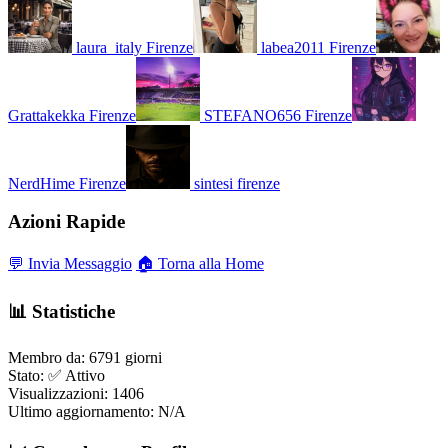
laura_italy
Firenze
labea2011
Firenze
Grattakekka
Firenze
STEFANO656
Firenze
NerdHime
Firenze
sintesi
firenze
Azioni Rapide
💬 Invia Messaggio
🏠 Torna alla Home
📊 Statistiche
Membro da:
6791 giorni
Stato:
✅ Attivo
Visualizzazioni:
1406
Ultimo aggiornamento:
N/A