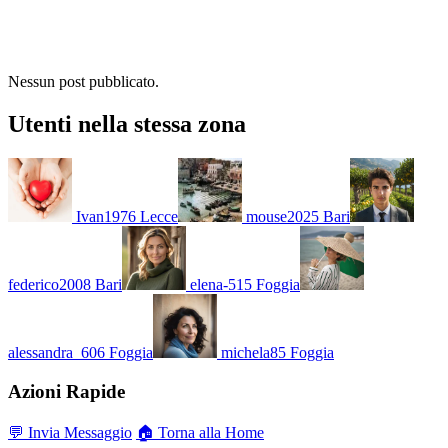
Nessun post pubblicato.
Utenti nella stessa zona
Ivan1976
Lecce
mouse2025
Bari
federico2008
Bari
elena-515
Foggia
alessandra_606
Foggia
michela85
Foggia
Azioni Rapide
💬 Invia Messaggio
🏠 Torna alla Home