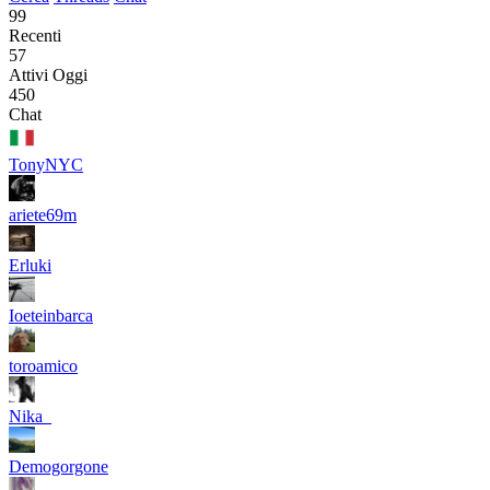
99
Recenti
57
Attivi Oggi
450
Chat
TonyNYC
ariete69m
Erluki
Ioeteinbarca
toroamico
Nika_
Demogorgone