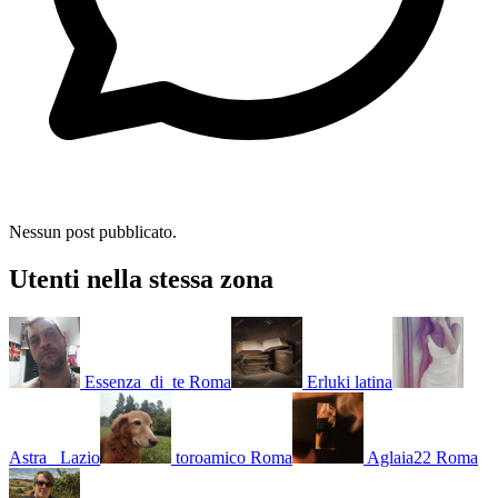
Nessun post pubblicato.
Utenti nella stessa zona
Essenza_di_te
Roma
Erluki
latina
Astra_
Lazio
toroamico
Roma
Aglaia22
Roma