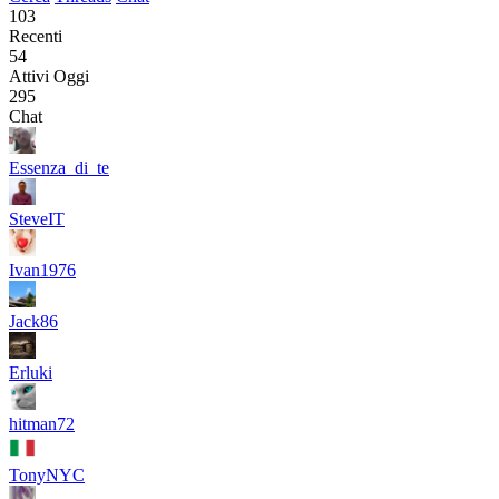
103
Recenti
54
Attivi Oggi
295
Chat
Essenza_di_te
SteveIT
Ivan1976
Jack86
Erluki
hitman72
TonyNYC