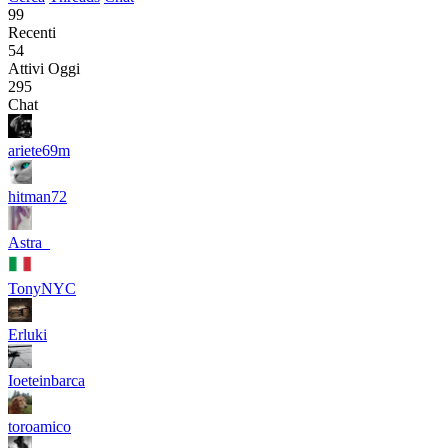
99
Recenti
54
Attivi Oggi
295
Chat
ariete69m
hitman72
Astra_
TonyNYC
Erluki
Ioeteinbarca
toroamico