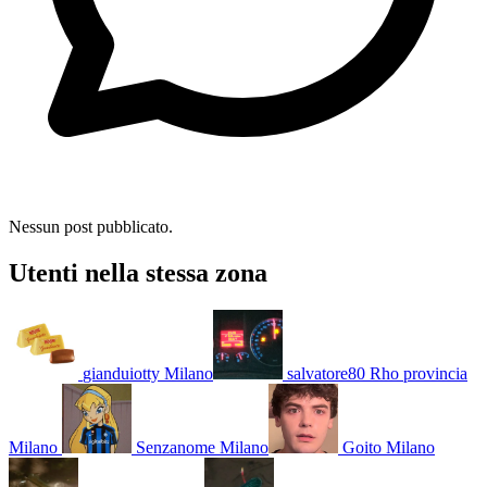
Nessun post pubblicato.
Utenti nella stessa zona
gianduiotty
Milano
salvatore80
Rho provincia
Milano
Senzanome
Milano
Goito
Milano