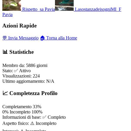
Rispetto_sa
Pavia
LasostanzadeisogniMI_F
Pavia
Azioni Rapide
💬 Invia Messaggio
🏠 Torna alla Home
📊 Statistiche
Membro da:
5886 giorni
Stato:
✅ Attivo
Visualizzazioni:
224
Ultimo aggiornamento:
N/A
📈 Completezza Profilo
Completamento
33%
0%
Incompleto
100%
Informazioni di base:
✅ Completo
Aspetto fisico:
⚠️ Incompleto