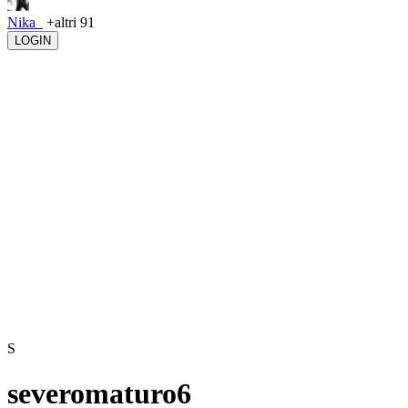
Nika_
+altri 91
LOGIN
S
severomaturo6