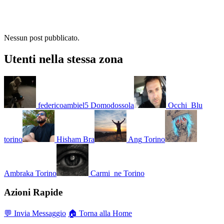
Nessun post pubblicato.
Utenti nella stessa zona
federicoambiel5
Domodossola
Occhi_Blu
torino
Hisham
Bra
Ang
Torino
Ambraka
Torino
Carmi_ne
Torino
Azioni Rapide
💬 Invia Messaggio
🏠 Torna alla Home