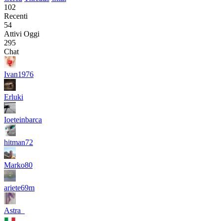
102
Recenti
54
Attivi Oggi
295
Chat
Ivan1976
Erluki
Ioeteinbarca
hitman72
Marko80
ariete69m
Astra_