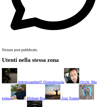
Nessun post pubblicato.
Utenti nella stessa zona
federicoambiel5
Domodossola
Occhi_Blu
torino
Hisham
Bra
Ang
Torino