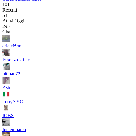
101
Recenti
53
Attivi Oggi
295
Chat
ariete69m
Essenza_di_te
hitman72
Astra_
TonyNYC
IOBS
Ioeteinbarca