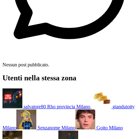
Nessun post pubblicato.
Utenti nella stessa zona
salvatore80
Rho provincia Milano
gianduiotty
Milano
Senzanome
Milano
Goito
Milano