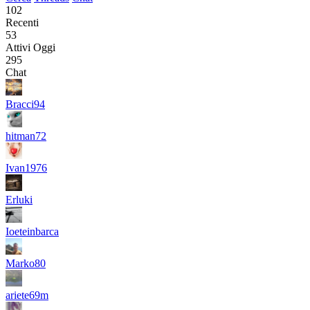
102
Recenti
53
Attivi Oggi
295
Chat
Bracci94
hitman72
Ivan1976
Erluki
Ioeteinbarca
Marko80
ariete69m