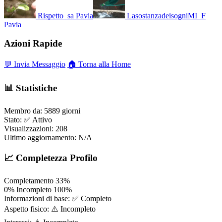
Rispetto_sa
Pavia
LasostanzadeisogniMI_F
Pavia
Azioni Rapide
💬 Invia Messaggio
🏠 Torna alla Home
📊 Statistiche
Membro da:
5889 giorni
Stato:
✅ Attivo
Visualizzazioni:
208
Ultimo aggiornamento:
N/A
📈 Completezza Profilo
Completamento
33%
0%
Incompleto
100%
Informazioni di base:
✅ Completo
Aspetto fisico:
⚠️ Incompleto