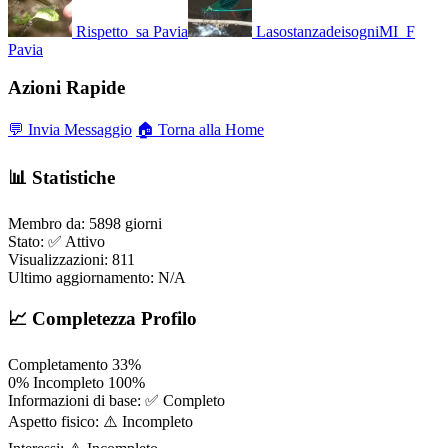
Rispetto_sa
Pavia
LasostanzadeisogniMI_F
Pavia
Azioni Rapide
💬 Invia Messaggio
🏠 Torna alla Home
📊 Statistiche
Membro da:
5898 giorni
Stato:
✅ Attivo
Visualizzazioni:
811
Ultimo aggiornamento:
N/A
📈 Completezza Profilo
Completamento
33%
0%
Incompleto
100%
Informazioni di base:
✅ Completo
Aspetto fisico:
⚠️ Incompleto