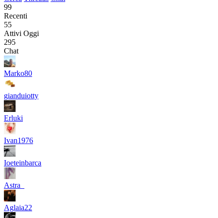
99
Recenti
55
Attivi Oggi
295
Chat
Marko80
gianduiotty
Erluki
Ivan1976
Ioeteinbarca
Astra_
Aglaia22