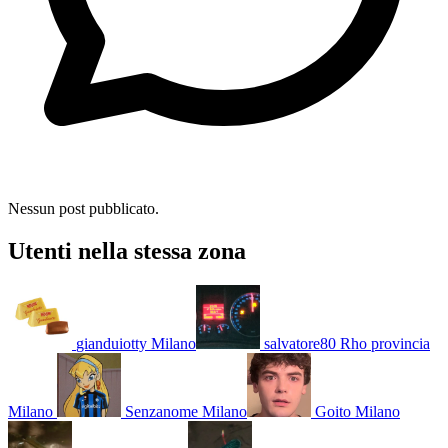
Nessun post pubblicato.
Utenti nella stessa zona
gianduiotty
Milano
salvatore80
Rho provincia
Milano
Senzanome
Milano
Goito
Milano