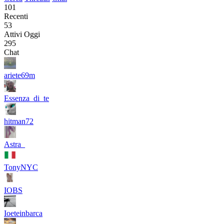
101
Recenti
53
Attivi Oggi
295
Chat
ariete69m
Essenza_di_te
hitman72
Astra_
TonyNYC
IOBS
Ioeteinbarca