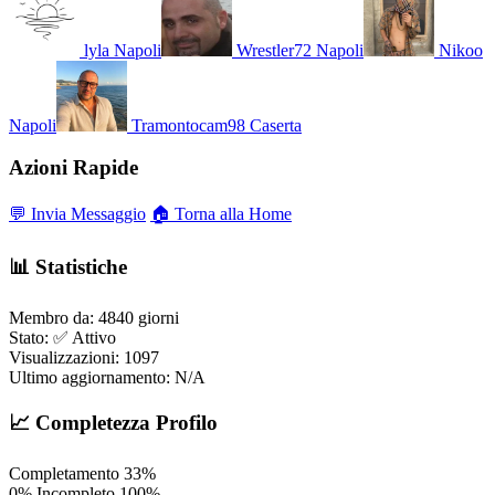
lyla
Napoli
Wrestler72
Napoli
Nikoo
Napoli
Tramontocam98
Caserta
Azioni Rapide
💬 Invia Messaggio
🏠 Torna alla Home
📊 Statistiche
Membro da:
4840 giorni
Stato:
✅ Attivo
Visualizzazioni:
1097
Ultimo aggiornamento:
N/A
📈 Completezza Profilo
Completamento
33%
0%
Incompleto
100%