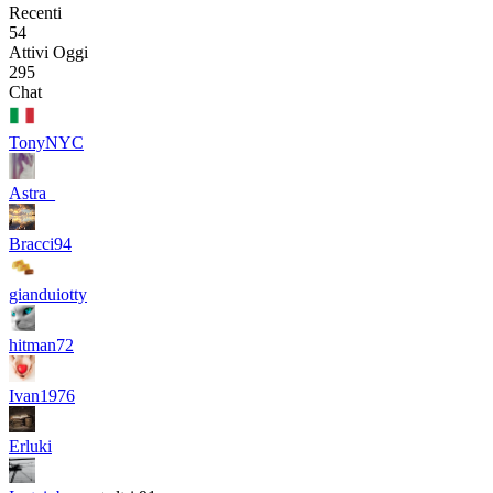
Recenti
54
Attivi Oggi
295
Chat
TonyNYC
Astra_
Bracci94
gianduiotty
hitman72
Ivan1976
Erluki