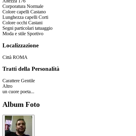
Altezza
176
Corporatura
Normale
Colore capelli
Castano
Lunghezza capelli
Corti
Colore occhi
Castani
Segni particolari
tatuaggio
Moda e stile
Sportivo
Localizzazione
Città
ROMA
Tratti della Personalità
Carattere
Gentile
Altro
un cuore poeta...
Album Foto