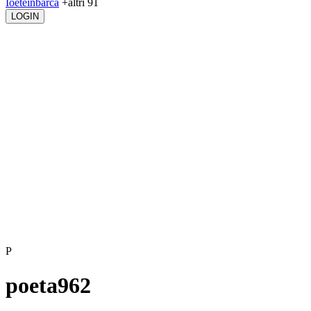
Ioeteinbarca
+altri 91
LOGIN
P
poeta962