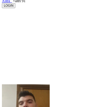
Astra_
+altri 91
LOGIN