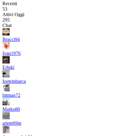
Recenti
53
Attivi Oggi
295
Chat
Bracci94
Ivan1976
Erluki
Ioeteinbarca
hitman72
Marko80
ariete69m