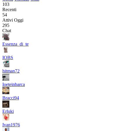
103
Recenti
54
Attivi Oggi
295
Chat
Essenza_di_te
IOBS
hitman72
Ioeteinbarca
Bracci94
Erluki
Ivan1976