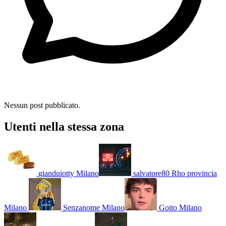
Nessun post pubblicato.
Utenti nella stessa zona
gianduiotty
Milano
salvatore80
Rho provincia
Milano
Senzanome
Milano
Goito
Milano