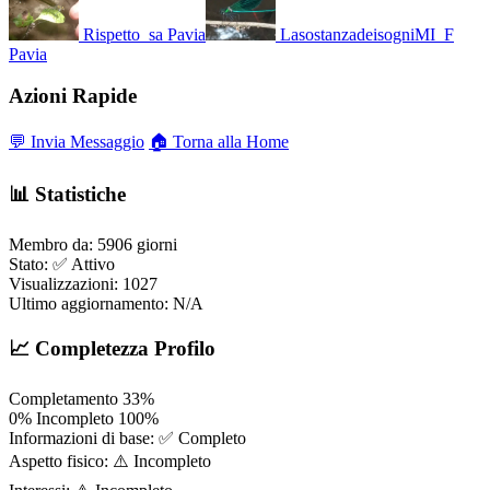
Rispetto_sa
Pavia
LasostanzadeisogniMI_F
Pavia
Azioni Rapide
💬 Invia Messaggio
🏠 Torna alla Home
📊 Statistiche
Membro da:
5906 giorni
Stato:
✅ Attivo
Visualizzazioni:
1027
Ultimo aggiornamento:
N/A
📈 Completezza Profilo
Completamento
33%
0%
Incompleto
100%
Informazioni di base:
✅ Completo
Aspetto fisico:
⚠️ Incompleto