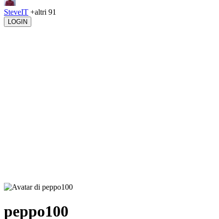
SteveIT
+altri 91
LOGIN
peppo100