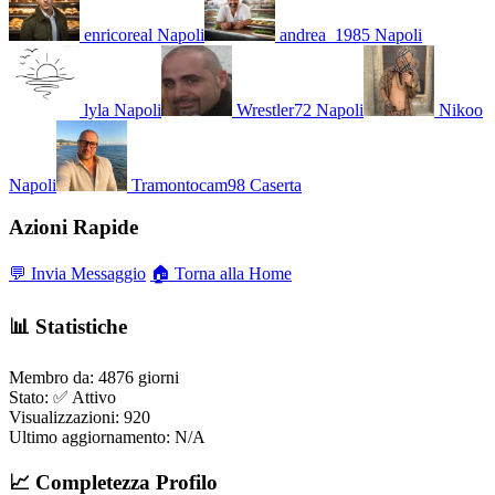
enricoreal
Napoli
andrea_1985
Napoli
lyla
Napoli
Wrestler72
Napoli
Nikoo
Napoli
Tramontocam98
Caserta
Azioni Rapide
💬 Invia Messaggio
🏠 Torna alla Home
📊 Statistiche
Membro da:
4876 giorni
Stato:
✅ Attivo
Visualizzazioni:
920
Ultimo aggiornamento:
N/A
📈 Completezza Profilo