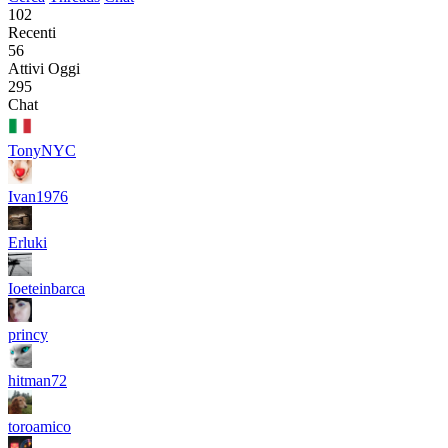
102
Recenti
56
Attivi Oggi
295
Chat
TonyNYC
Ivan1976
Erluki
Ioeteinbarca
princy
hitman72
toroamico