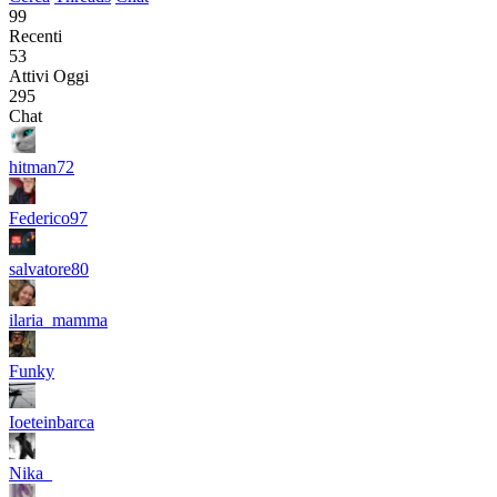
99
Recenti
53
Attivi Oggi
295
Chat
hitman72
Federico97
salvatore80
ilaria_mamma
Funky
Ioeteinbarca
Nika_