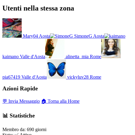
Utenti nella stessa zona
Mary04
Aosta
SimoneG
Aosta
kaimano
Valle d'Aosta
alinetta_mia
Rome
pia67419
Valle d'Aosta
vickyluv28
Rome
Azioni Rapide
💬 Invia Messaggio
🏠 Torna alla Home
📊 Statistiche
Membro da:
690 giorni
Stato:
✅ Attivo