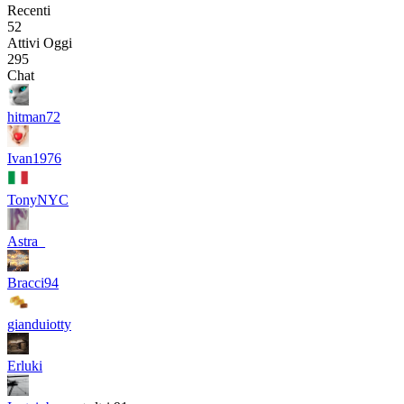
Recenti
52
Attivi Oggi
295
Chat
hitman72
Ivan1976
TonyNYC
Astra_
Bracci94
gianduiotty
Erluki