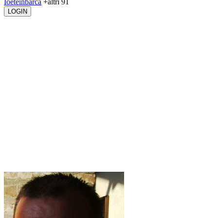
Ioeteinbarca
+altri 91
LOGIN