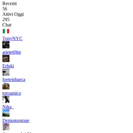
Recenti
56
Attivi Oggi
295
Chat
TonyNYC
ariete69m
Erluki
Ioeteinbarca
toroamico
Nika_
Demogorgone