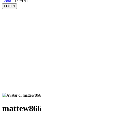
Astra_
+altri 91
LOGIN
mattew866