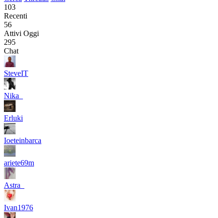
103
Recenti
56
Attivi Oggi
295
Chat
SteveIT
Nika_
Erluki
Ioeteinbarca
ariete69m
Astra_
Ivan1976