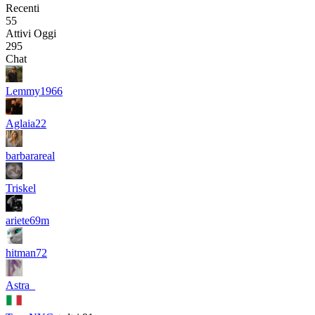
Recenti
55
Attivi Oggi
295
Chat
Lemmy1966
Aglaia22
barbarareal
Triskel
ariete69m
hitman72
Astra_