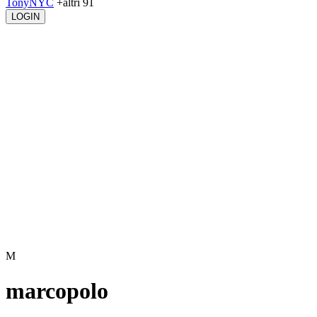
TonyNYC
+altri 91
LOGIN
M
marcopolo