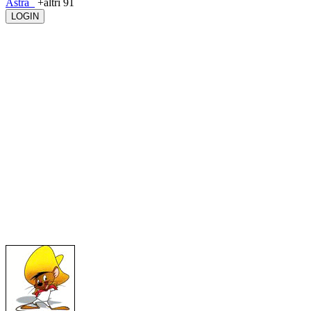
Astra_
+altri 91
LOGIN