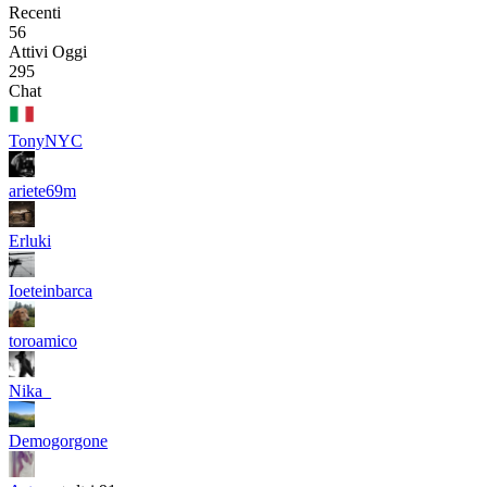
Recenti
56
Attivi Oggi
295
Chat
TonyNYC
ariete69m
Erluki
Ioeteinbarca
toroamico
Nika_
Demogorgone