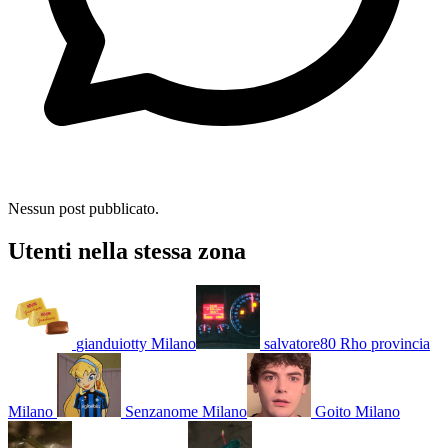
Nessun post pubblicato.
Utenti nella stessa zona
gianduiotty
Milano
salvatore80
Rho provincia
Milano
Senzanome
Milano
Goito
Milano