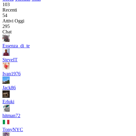
103
Recenti
54
Attivi Oggi
295
Chat
Essenza_di_te
SteveIT
Ivan1976
Jack86
Erluki
hitman72
TonyNYC