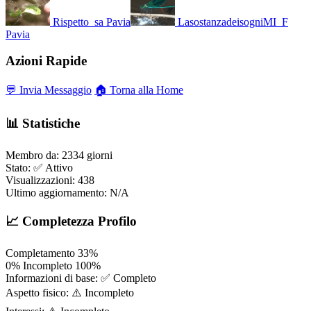
Rispetto_sa
Pavia
LasostanzadeisogniMI_F
Pavia
Azioni Rapide
💬 Invia Messaggio
🏠 Torna alla Home
📊 Statistiche
Membro da:
2334 giorni
Stato:
✅ Attivo
Visualizzazioni:
438
Ultimo aggiornamento:
N/A
📈 Completezza Profilo
Completamento
33%
0%
Incompleto
100%
Informazioni di base:
✅ Completo
Aspetto fisico:
⚠️ Incompleto