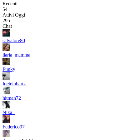
Recenti
54
Attivi Oggi
295
Chat
salvatore80
ilaria_mamma
Funky
Ioeteinbarca
hitman72
Nika_
Federico97