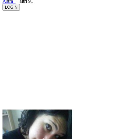
Astra_
+altri 91
LOGIN