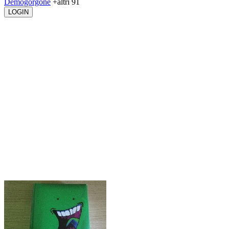
Demogorgone
+altri 91
LOGIN