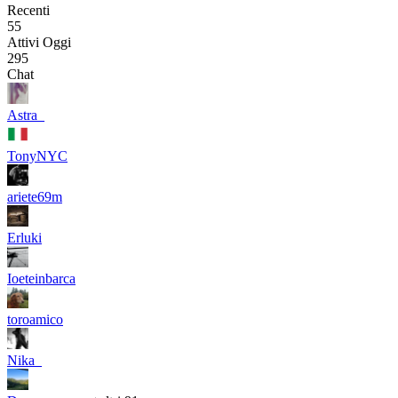
Recenti
55
Attivi Oggi
295
Chat
Astra_
TonyNYC
ariete69m
Erluki
Ioeteinbarca
toroamico
Nika_