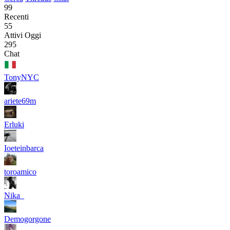
99
Recenti
55
Attivi Oggi
295
Chat
TonyNYC
ariete69m
Erluki
Ioeteinbarca
toroamico
Nika_
Demogorgone