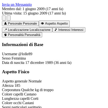
Invia un Messaggio
Membro dal:
1 giugno 2009 (17 anni fa)
Ultima visita:
15 giugno 2009 (17 anni fa)
👤
Personale
Personale
👁️
Aspetto
Aspetto
📍
Localizzazione
Localizzazione
🎵
Interessi
Interessi
🧠
Personalità
Personalità
Informazioni di Base
Username
@lolle89
Sesso
Femmina
Data di nascita
17 dicembre 1989 (36 anni fa)
Aspetto Fisico
Aspetto generale
Normale
Altezza
185
Corporatura
Qualche kg di troppo
Colore capelli
Castano
Lunghezza capelli
Corti
Colore occhi
Castani
Segni particolari
sagittario