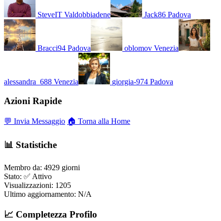
SteveIT
Valdobbiadene
Jack86
Padova
Bracci94
Padova
oblomov
Venezia
alessandra_688
Venezia
giorgia-974
Padova
Azioni Rapide
💬 Invia Messaggio
🏠 Torna alla Home
📊 Statistiche
Membro da:
4929 giorni
Stato:
✅ Attivo
Visualizzazioni:
1205
Ultimo aggiornamento:
N/A
📈 Completezza Profilo