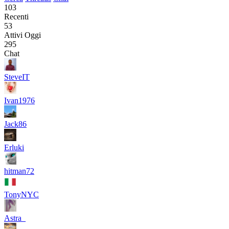
103
Recenti
53
Attivi Oggi
295
Chat
SteveIT
Ivan1976
Jack86
Erluki
hitman72
TonyNYC
Astra_