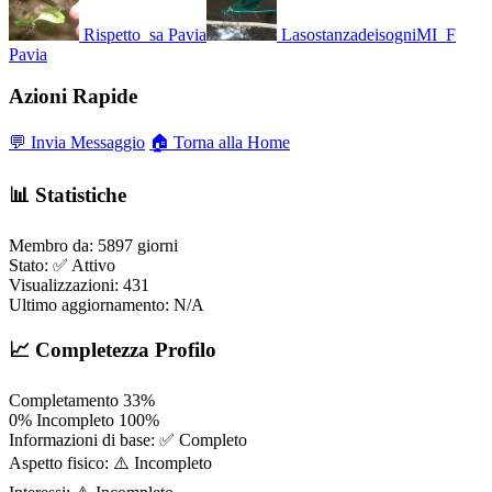
Rispetto_sa
Pavia
LasostanzadeisogniMI_F
Pavia
Azioni Rapide
💬 Invia Messaggio
🏠 Torna alla Home
📊 Statistiche
Membro da:
5897 giorni
Stato:
✅ Attivo
Visualizzazioni:
431
Ultimo aggiornamento:
N/A
📈 Completezza Profilo
Completamento
33%
0%
Incompleto
100%
Informazioni di base:
✅ Completo
Aspetto fisico:
⚠️ Incompleto