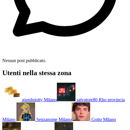
Nessun post pubblicato.
Utenti nella stessa zona
gianduiotty
Milano
salvatore80
Rho provincia
Milano
Senzanome
Milano
Goito
Milano