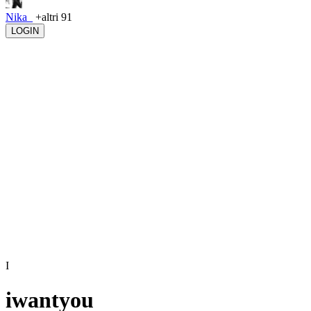
Nika_
+altri 91
LOGIN
I
iwantyou