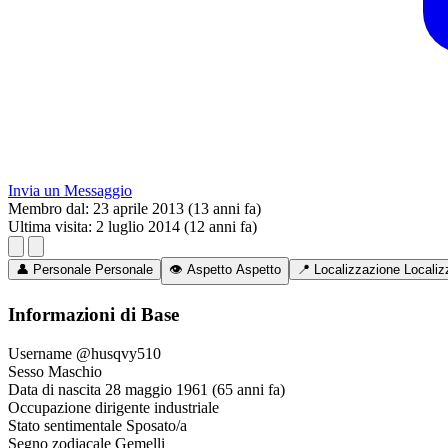
Invia un Messaggio
Membro dal:
23 aprile 2013 (13 anni fa)
Ultima visita:
2 luglio 2014 (12 anni fa)
👤
Personale
Personale
👁️
Aspetto
Aspetto
📍
Localizzazione
Localiz
Informazioni di Base
Username
@husqvy510
Sesso
Maschio
Data di nascita
28 maggio 1961 (65 anni fa)
Occupazione
dirigente industriale
Stato sentimentale
Sposato/a
Segno zodiacale
Gemelli