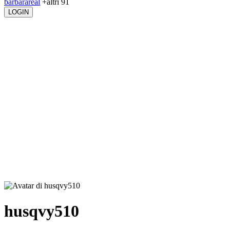
barbarareal
+altri 91
LOGIN
husqvy510