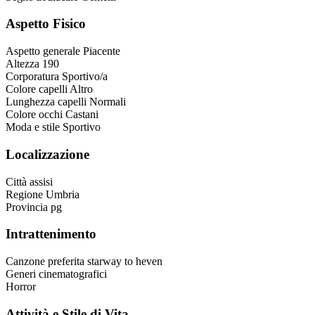
Aspetto Fisico
Aspetto generale
Piacente
Altezza
190
Corporatura
Sportivo/a
Colore capelli
Altro
Lunghezza capelli
Normali
Colore occhi
Castani
Moda e stile
Sportivo
Localizzazione
Città
assisi
Regione
Umbria
Provincia
pg
Intrattenimento
Canzone preferita
starway to heven
Generi cinematografici
Horror
Attività e Stile di Vita