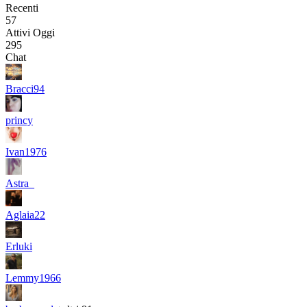
Recenti
57
Attivi Oggi
295
Chat
Bracci94
princy
Ivan1976
Astra_
Aglaia22
Erluki
Lemmy1966