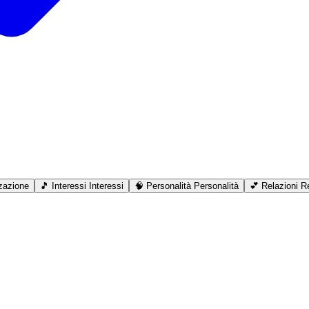
zazione
🎵
Interessi
Interessi
🧠
Personalità
Personalità
💕
Relazioni
Re