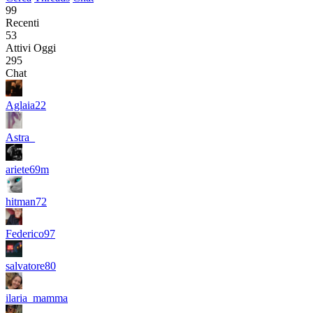
99
Recenti
53
Attivi Oggi
295
Chat
Aglaia22
Astra_
ariete69m
hitman72
Federico97
salvatore80
ilaria_mamma