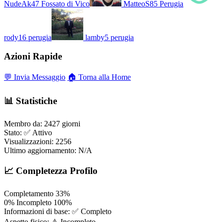
NudeAk47
Fossato di Vico
MatteoS85
Perugia
rody16
perugia
lamby5
perugia
Azioni Rapide
💬 Invia Messaggio
🏠 Torna alla Home
📊 Statistiche
Membro da:
2427 giorni
Stato:
✅ Attivo
Visualizzazioni:
2256
Ultimo aggiornamento:
N/A
📈 Completezza Profilo
Completamento
33%
0%
Incompleto
100%
Informazioni di base:
✅ Completo
Aspetto fisico:
⚠️ Incompleto