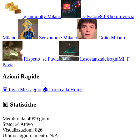
gianduiotty
Milano
salvatore80
Rho provincia
Milano
Senzanome
Milano
Goito
Milano
Rispetto_sa
Pavia
LasostanzadeisogniMI_F
Pavia
Azioni Rapide
💬 Invia Messaggio
🏠 Torna alla Home
📊 Statistiche
Membro da:
4999 giorni
Stato:
✅ Attivo
Visualizzazioni:
826
Ultimo aggiornamento:
N/A