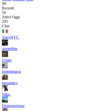
99
Recenti
56
Attivi Oggi
295
Chat
TonyNYC
ariete69m
Erluki
Ioeteinbarca
toroamico
Nika_
Demogorgone